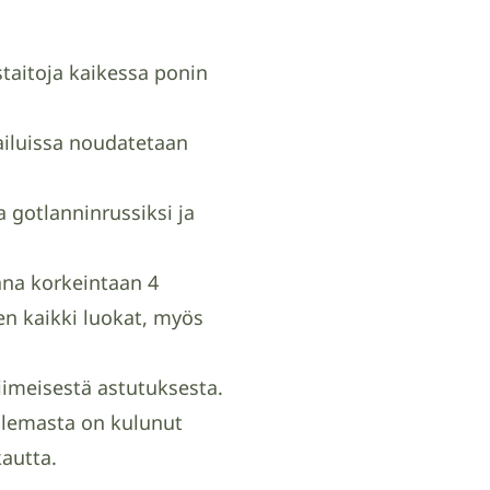
staitoja kaikessa ponin
pailuissa noudatetaan
 gotlanninrussiksi ja
.
ana korkeintaan 4
äen kaikki luokat, myös
viimeisestä astutuksesta.
olemasta on kulunut
kautta.