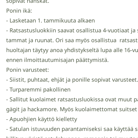
sopivat hanskat.
Ponin ikä:
- Lasketaan 1. tammikuuta alkaen
- Ratsastusluokkiin saavat osallistua 4-vuotiaat j
tammat ja ruunat. Ori saa myös osallistua ratsas
huoltajan täytyy anoa yhdistykseltä lupa alle 16-vu
ennen ilmoittautumisajan päättymistä.
Ponin varusteet:
- Siistit, puhtaat, ehjät ja ponille sopivat varusteet
- Turparemmi pakollinen
- Sallitut kuolaimet ratsastusluokissa ovat muut p
gägit ja hackamore. Myös kuolaimettomat suitset o
- Apuohjien käyttö kielletty
- Satulan istuvuuden parantamiseksi saa käyttää 