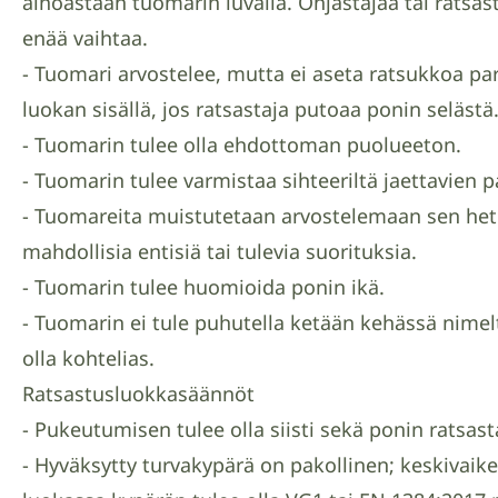
ainoastaan tuomarin luvalla. Ohjastajaa tai ratsa
enää vaihtaa.
- Tuomari arvostelee, mutta ei aseta ratsukkoa 
luokan sisällä, jos ratsastaja putoaa ponin selästä
- Tuomarin tulee olla ehdottoman puolueeton.
- Tuomarin tulee varmistaa sihteeriltä jaettavien 
- Tuomareita muistutetaan arvostelemaan sen hetki
mahdollisia entisiä tai tulevia suorituksia.
- Tuomarin tulee huomioida ponin ikä.
- Tuomarin ei tule puhutella ketään kehässä nimelt
olla kohtelias.
Ratsastusluokkasäännöt
- Pukeutumisen tulee olla siisti sekä ponin ratsasta
- Hyväksytty turvakypärä on pakollinen; keskivaike