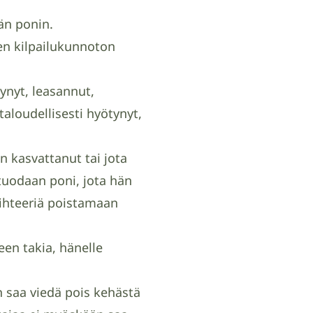
vän ponin.
en kilpailukunnoton
ynyt, leasannut,
aloudellisesti hyötynyt,
n kasvattanut tai jota
tuodaan poni, jota hän
sihteeriä poistamaan
teen takia, hänelle
n saa viedä pois kehästä