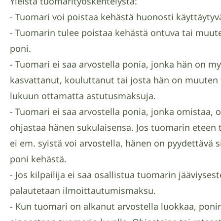
Yleistä tuomarityöskentelystä:
- Tuomari voi poistaa kehästä huonosti käyttäyty
- Tuomarin tulee poistaa kehästä ontuva tai muut
poni.
- Tuomari ei saa arvostella ponia, jonka hän on my
kasvattanut, kouluttanut tai josta hän on muuten t
lukuun ottamatta astutusmaksuja.
- Tuomari ei saa arvostella ponia, jonka omistaa, o
ohjastaa hänen sukulaisensa. Jos tuomarin eteen 
ei em. syistä voi arvostella, hänen on pyydettävä 
poni kehästä.
- Jos kilpailija ei saa osallistua tuomarin jääviyses
palautetaan ilmoittautumismaksu.
- Kun tuomari on alkanut arvostella luokkaa, poni