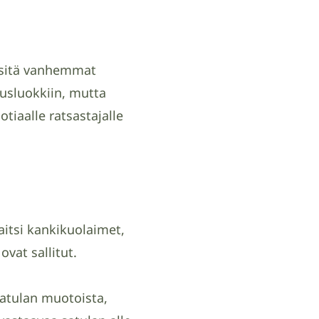
a sitä vanhemmat
tusluokkiin, mutta
otiaalle ratsastajalle
.
aitsi kankikuolaimet,
vat sallitut.
satulan muotoista,