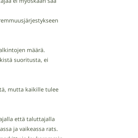
stajaa ei myöskään saa
paremmuusjärjestykseen
.
palkintojen määrä.
stä suoritusta, ei
ä, mutta kaikille tulee
jalla että taluttajalla
assa ja vaikeassa rats.