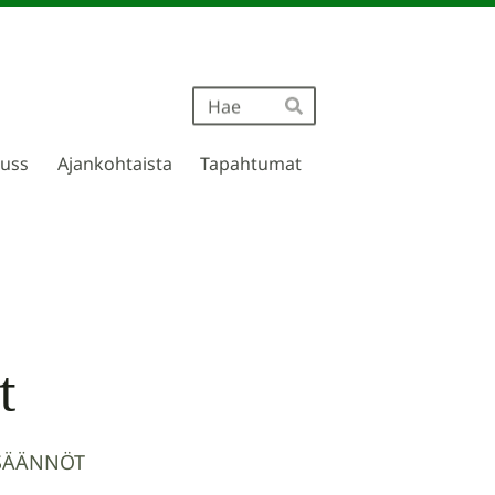
Haku
Hae
russ
Ajankohtaista
Tapahtumat
t
ASÄÄNNÖT