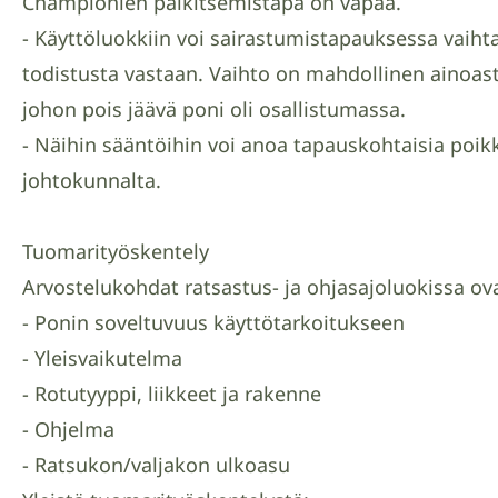
Championien palkitsemistapa on vapaa.
- Käyttöluokkiin voi sairastumistapauksessa vaiht
todistusta vastaan. Vaihto on mahdollinen ainoa
johon pois jäävä poni oli osallistumassa.
- Näihin sääntöihin voi anoa tapauskohtaisia poik
johtokunnalta.
Tuomarityöskentely
Arvostelukohdat ratsastus- ja ohjasajoluokissa ov
- Ponin soveltuvuus käyttötarkoitukseen
- Yleisvaikutelma
- Rotutyyppi, liikkeet ja rakenne
- Ohjelma
- Ratsukon/valjakon ulkoasu