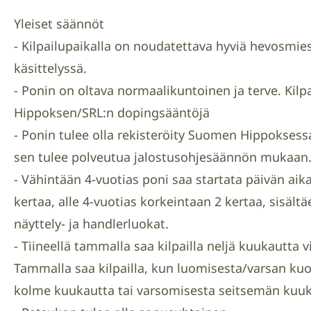
Yleiset säännöt
- Kilpailupaikalla on noudatettava hyviä hevosmie
käsittelyssä.
- Ponin on oltava normaalikuntoinen ja terve. Kil
Hippoksen/SRL:n dopingsääntöjä
- Ponin tulee olla rekisteröity Suomen Hippoksessa
sen tulee polveutua jalostusohjesäännön mukaan
- Vähintään 4-vuotias poni saa startata päivän aik
kertaa, alle 4-vuotias korkeintaan 2 kertaa, sisält
näyttely- ja handlerluokat.
- Tiineellä tammalla saa kilpailla neljä kuukautta 
Tammalla saa kilpailla, kun luomisesta/varsan ku
kolme kuukautta tai varsomisesta seitsemän kuu