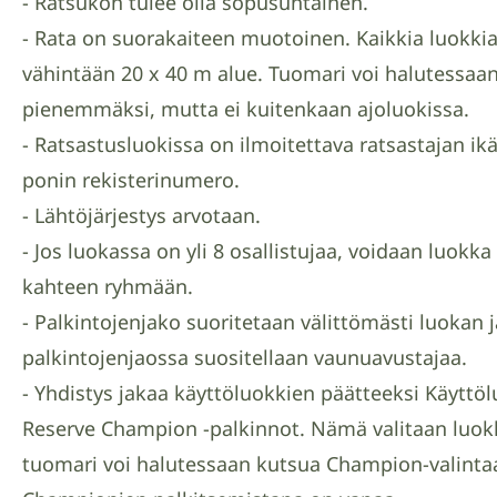
- Ratsukon tulee olla sopusuhtainen.
- Rata on suorakaiteen muotoinen. Kaikkia luokkia
vähintään 20 x 40 m alue. Tuomari voi halutessaan
pienemmäksi, mutta ei kuitenkaan ajoluokissa.
- Ratsastusluokissa on ilmoitettava ratsastajan ikä
ponin rekisterinumero.
- Lähtöjärjestys arvotaan.
- Jos luokassa on yli 8 osallistujaa, voidaan luokka
kahteen ryhmään.
- Palkintojenjako suoritetaan välittömästi luokan 
palkintojenjaossa suositellaan vaunuavustajaa.
- Yhdistys jakaa käyttöluokkien päätteeksi Käytt
Reserve Champion -palkinnot. Nämä valitaan luokk
tuomari voi halutessaan kutsua Champion-valinta