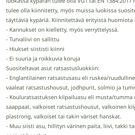
luokassa kypärän tulee olla VG1 tai EN 1384:2017
tulee olla kiinnitetty, myös muissa luokissa suos
täyttäviä kypäriä. Kiinnitettävä erityistä huomiot
- Kannukset on kielletty, myös verryttelyssä.
- Turvaliivi on sallittu
- Hiukset siististi kiinni
- Ei suuria ja roikkuvia koruja
Suositeltavat asut ratsastusluokkiin:
- Englantilainen ratsastusasu eli ruskea/ruudulline
vaaleat ratsastushousut, jodhpurit, solmio ja tu
- Kouluratsastuksen kilpailuasu eli musta/tumma 
saappaat, valkoiset ratsastushousut, valkoinen kil
plastrong, valkoiset tai takin väriset hanskat.
- Muu siisti asu, hillityn värinen paita, liivi, takki t