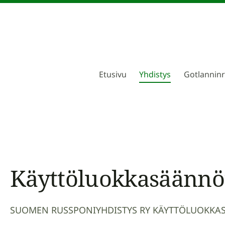
Etusivu
Yhdistys
Gotlannin
tys
Käyttöluokkasäännö
SUOMEN RUSSPONIYHDISTYS RY KÄYTTÖLUOKK