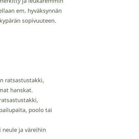
 merkitty ja leukaremmin
itellaan em. hyväksynnän
a kypärän sopivuuteen.
n ratsastustakki,
mmat hanskat.
ratsastustakki,
pailupaita, poolo tai
ai neule ja väreihin