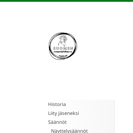
Siirry
sivun
sisältöön
Suomen Russponiyhdis
Historia
Liity jäseneksi
Säännöt
Näyttelysäännöt