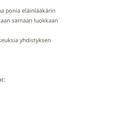
aa ponia eläinlääkärin
staan samaan luokkaan
keuksia yhdistyksen
at: