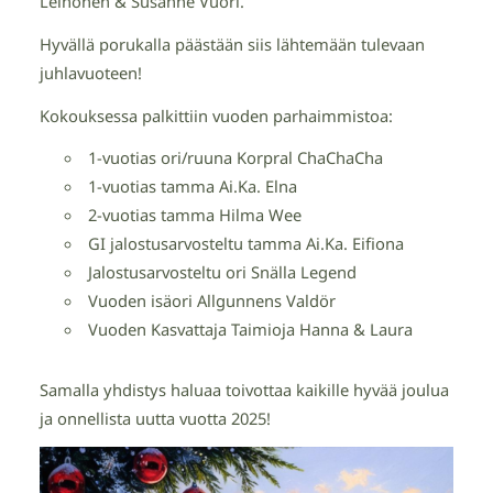
Leinonen & Susanne Vuori.
Hyvällä porukalla päästään siis lähtemään tulevaan
juhlavuoteen!
Kokouksessa palkittiin vuoden parhaimmistoa:
1-vuotias ori/ruuna Korpral ChaChaCha
1-vuotias tamma Ai.Ka. Elna
2-vuotias tamma Hilma Wee
GI jalostusarvosteltu tamma Ai.Ka. Eifiona
Jalostusarvosteltu ori Snälla Legend
Vuoden isäori Allgunnens Valdör
Vuoden Kasvattaja Taimioja Hanna & Laura
Samalla yhdistys haluaa toivottaa kaikille hyvää joulua
ja onnellista uutta vuotta 2025!