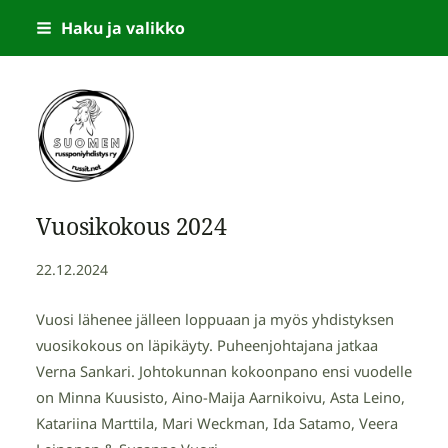
Siirry
Haku ja valikko
sivun
sisältöön
Suomen Russponiyhdistys
Vuosikokous 2024
22.12.2024
Vuosi lähenee jälleen loppuaan ja myös yhdistyksen
vuosikokous on läpikäyty. Puheenjohtajana jatkaa
Verna Sankari. Johtokunnan kokoonpano ensi vuodelle
on Minna Kuusisto, Aino-Maija Aarnikoivu, Asta Leino,
Katariina Marttila, Mari Weckman, Ida Satamo, Veera