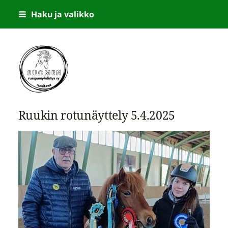
Siirry
Haku ja valikko
sivun
sisältöön
Suomen Russponiyhdistys
Ruukin rotunäyttely 5.4.2025